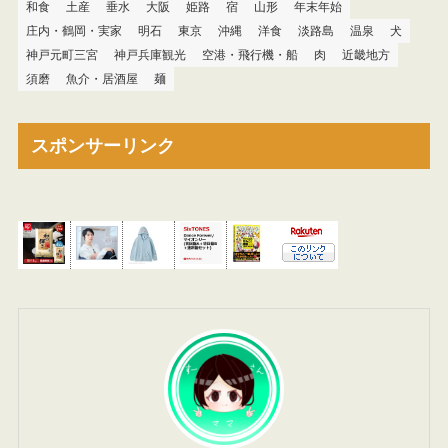
和食
土産
垂水
大阪
姫路
宿
山形
年末年始
庄内・鶴岡・実家
明石
東京
沖縄
洋食
淡路島
温泉
犬
神戸元町三宮
神戸兵庫観光
空港・飛行機・船
肉
近畿地方
須磨
魚介・居酒屋
麺
スポンサーリンク