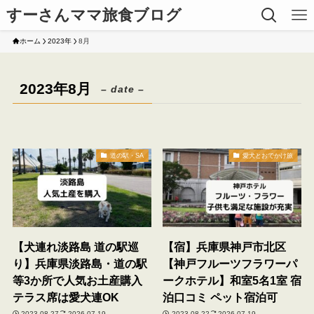
すーさんママ旅食ブログ
ホーム
2023年
8月
2023年8月
– date –
道の駅・SA
愛犬とおでかけ旅
【犬連れ淡路島 道の駅巡
【宿】兵庫県神戸市北区
り】兵庫県淡路島・道の駅
【神戸フルーツフラワーパ
等3か所で人気お土産購入
ークホテル】和室5名1室 宿
テラス席は愛犬連OK
泊口コミ ペット宿泊可
2023-08-27
2026-07-19
2023-08-22
2026-07-19