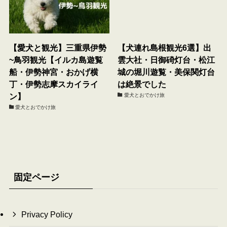
【愛犬と観光】三重県伊勢
【犬連れ島根観光6選】出
~鳥羽観光【イルカ島遊覧
雲大社・日御碕灯台・松江
船・伊勢神宮・おかげ横
城の堀川遊覧・美保関灯台
丁・伊勢志摩スカイライ
は絶景でした
ン】
愛犬とおでかけ旅
愛犬とおでかけ旅
固定ページ
Privacy Policy