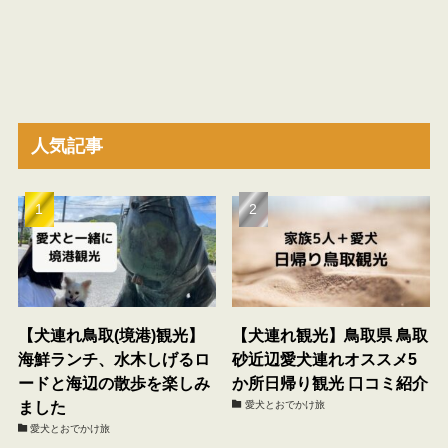
人気記事
【犬連れ鳥取(境港)観光】
【犬連れ観光】鳥取県 鳥取
海鮮ランチ、水木しげるロ
砂近辺愛犬連れオススメ5
ードと海辺の散歩を楽しみ
か所日帰り観光 口コミ紹介
ました
愛犬とおでかけ旅
愛犬とおでかけ旅