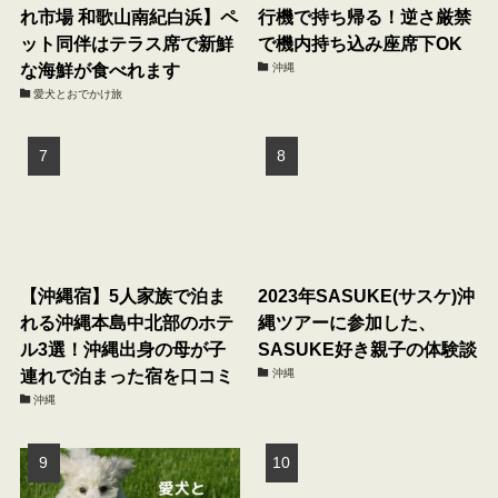
れ市場 和歌山南紀白浜】ペ
行機で持ち帰る！逆さ厳禁
ット同伴はテラス席で新鮮
で機内持ち込み座席下OK
な海鮮が食べれます
沖縄
愛犬とおでかけ旅
【沖縄宿】5人家族で泊ま
2023年SASUKE(サスケ)沖
れる沖縄本島中北部のホテ
縄ツアーに参加した、
ル3選！沖縄出身の母が子
SASUKE好き親子の体験談
連れで泊まった宿を口コミ
沖縄
沖縄