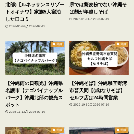
北部)【ルネッサンスリゾー
県では蕎麦粉でない沖縄そ
トオキナワ】家族5人宿泊
ば麵が年越しそば
した口コミ
2026-01-04
2026-07-19
2026-05-26
2026-07-15
沖縄
沖縄
【沖縄雨の日観光】沖縄県
【沖縄そば】沖縄県宜野湾
名護市【ナゴパイナップル
市普天間【(成)なりそば】
パーク】沖縄北部の観光ス
セルフ店は24時間営業
ポット
2025-10-30
2026-07-19
2025-11-12
2026-07-19
沖縄
沖縄