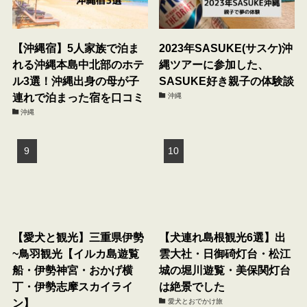
【沖縄宿】5人家族で泊ま
2023年SASUKE(サスケ)沖
れる沖縄本島中北部のホテ
縄ツアーに参加した、
ル3選！沖縄出身の母が子
SASUKE好き親子の体験談
連れで泊まった宿を口コミ
沖縄
沖縄
【愛犬と観光】三重県伊勢
【犬連れ島根観光6選】出
~鳥羽観光【イルカ島遊覧
雲大社・日御碕灯台・松江
船・伊勢神宮・おかげ横
城の堀川遊覧・美保関灯台
丁・伊勢志摩スカイライ
は絶景でした
ン】
愛犬とおでかけ旅