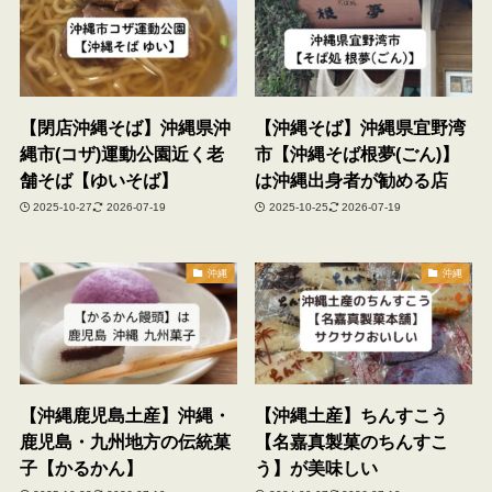
【閉店沖縄そば】沖縄県沖
【沖縄そば】沖縄県宜野湾
縄市(コザ)運動公園近く老
市【沖縄そば根夢(ごん)】
舗そば【ゆいそば】
は沖縄出身者が勧める店
2025-10-27
2026-07-19
2025-10-25
2026-07-19
沖縄
沖縄
【沖縄鹿児島土産】沖縄・
【沖縄土産】ちんすこう
鹿児島・九州地方の伝統菓
【名嘉真製菓のちんすこ
子【かるかん】
う】が美味しい