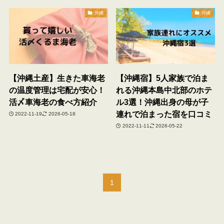
沖縄
沖縄
【沖縄土産】生きた車海老
【沖縄宿】5人家族で泊ま
の温度管理は宅配が安心！
れる沖縄本島中北部のホテ
活〆車海老の食べ方紹介
ル3選！沖縄出身の母が子
連れで泊まった宿を口コミ
2022-11-19
2026-05-18
2022-11-11
2026-05-22
1