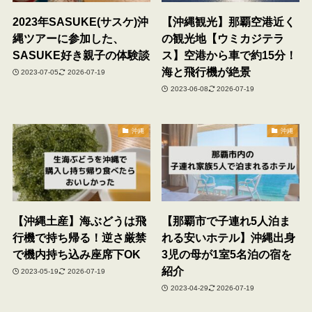
2023年SASUKE(サスケ)沖
【沖縄観光】那覇空港近く
縄ツアーに参加した、
の観光地【ウミカジテラ
SASUKE好き親子の体験談
ス】空港から車で約15分！
海と飛行機が絶景
2023-07-05
2026-07-19
2023-06-08
2026-07-19
沖縄
沖縄
【沖縄土産】海ぶどうは飛
【那覇市で子連れ5人泊ま
行機で持ち帰る！逆さ厳禁
れる安いホテル】沖縄出身
で機内持ち込み座席下OK
3児の母が1室5名泊の宿を
紹介
2023-05-19
2026-07-19
2023-04-29
2026-07-19