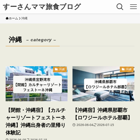
すーさんママ旅食ブログ
ホーム
沖縄
沖縄
– category –
沖縄
沖縄
【閉館・沖縄宿】【カルチ
【沖縄宿】沖縄県那覇市
ャーリゾートフェストーネ
【ロワジールホテル那覇】
沖縄】沖縄出身者の里帰り
2026-06-04
2026-07-15
体験記
2026-06-05
2026-07-15