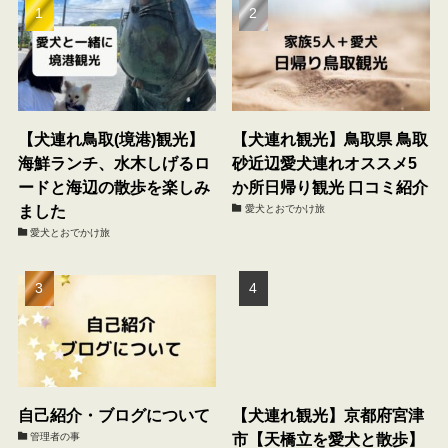
【犬連れ鳥取(境港)観光】
【犬連れ観光】鳥取県 鳥取
海鮮ランチ、水木しげるロ
砂近辺愛犬連れオススメ5
ードと海辺の散歩を楽しみ
か所日帰り観光 口コミ紹介
ました
愛犬とおでかけ旅
愛犬とおでかけ旅
自己紹介・ブログについて
【犬連れ観光】京都府宮津
市【天橋立を愛犬と散歩】
管理者の事