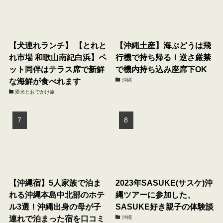
【犬連れランチ】 【とれと
【沖縄土産】海ぶどうは飛
れ市場 和歌山南紀白浜】ペ
行機で持ち帰る！逆さ厳禁
ット同伴はテラス席で新鮮
で機内持ち込み座席下OK
な海鮮が食べれます
沖縄
愛犬とおでかけ旅
【沖縄宿】5人家族で泊ま
2023年SASUKE(サスケ)沖
れる沖縄本島中北部のホテ
縄ツアーに参加した、
ル3選！沖縄出身の母が子
SASUKE好き親子の体験談
連れで泊まった宿を口コミ
沖縄