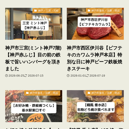
神戸・三宮・元町
神戸市垂水・須磨・明石
神戸市三宮(ミント神戸7階)
神戸市西区伊川谷【ビフテ
【神戸赤ふじ】目の前の鉄
キのカワムラ神戸本店】特
板で旨いハンバーグを頂き
別な日に神戸ビーフ鉄板焼
ました
きステーキ
2026-06-25
2026-07-15
2026-01-01
2026-07-19
神戸市垂水・須磨・明石
神戸市垂水・須磨・明石