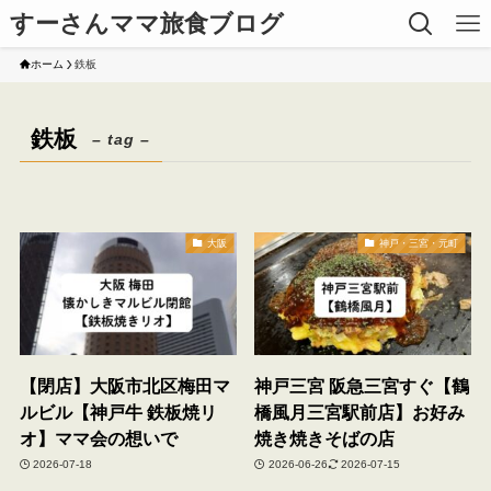
すーさんママ旅食ブログ
ホーム
鉄板
鉄板
– tag –
大阪
神戸・三宮・元町
【閉店】大阪市北区梅田マ
神戸三宮 阪急三宮すぐ【鶴
ルビル【神戸牛 鉄板焼リ
橋風月三宮駅前店】お好み
オ】ママ会の想いで
焼き焼きそばの店
2026-07-18
2026-06-26
2026-07-15