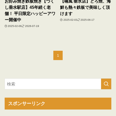
お好み焼き鉄板焼き【つく
【喃風 垂水店】どろ焼、海
し垂水駅店】45年続く老
鮮も熱々鉄板で美味しく頂
舗！ 平日限定ハッピーアワ
けます
ー開催中
2025-02-03
2025-06-17
2025-02-06
2026-07-19
1
スポンサーリンク