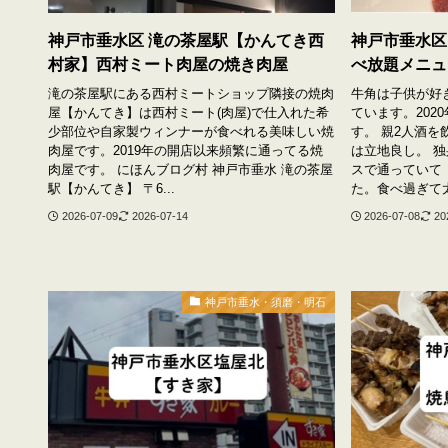
神戸市垂水区 滝の茶屋駅【かんてき西
神戸市垂水区
村家】西村ミート肉屋の焼き肉屋
べ放題メニュ
滝の茶屋駅にある西村ミートショップ隣接の焼肉
牛角は子供が好
屋【かんてき】は西村ミート(肉屋)で仕入れた希
ています。2020
少部位や自家製ウィンナーが食べれる美味しい焼
す。 親2人酒
肉屋です。2019年の開店以来頻繁に通ってる焼
は立地良し。 独
肉屋です。 にほんブログ村 神戸市垂水 滝の茶屋
スで通っていて
駅【かんてき】 〒6...
た。食べ過ぎて太
2026-07-09
2026-07-14
2026-07-08
20
神戸市垂水・須磨・明石