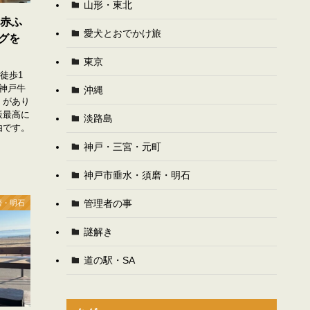
山形・東北
戸赤ふ
愛犬とおでかけ旅
グを
東京
徒歩1
神戸牛
沖縄
】があり
飯最高に
淡路島
由です。
神戸・三宮・元町
神戸市垂水・須磨・明石
管理者の事
磨・明石
謎解き
道の駅・SA