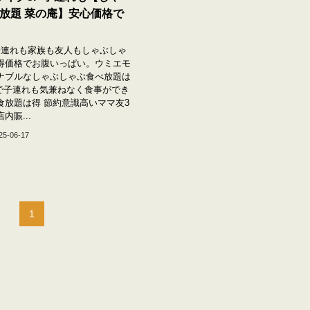
放題 菜の庵】安心価格で
ク子連れも家族も友人もしゃぶしゃ
得価格でお腹いっぱい。ウミエモ
ナブルなしゃぶしゃぶ食べ放題は
Eで子連れも気兼ねなく食事ができ
食放題は得 節約意識高いママ友3
内賑...
25-06-17
1