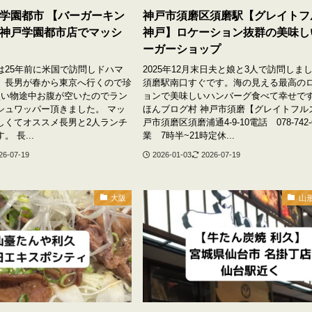
学園都市 【バーガーキン
神戸市須磨区須磨駅【グレイトフ
神戸学園都市店でマッシ
神戸】ロケーション抜群の美味し
ーガーショップ
は25年前に米国で訪問しドハマ
2025年12月末日夫と娘と3人で訪問しまし
。長男が春から東京へ行くので珍
須磨駅南口すぐです。海の見える最高の
買い物途中お腹が空いたのでラン
ョンで美味しいハンバーグ食べて幸せです
シュワッパー頂きました。 マッ
ほんブログ村 神戸市須磨【グレイトフル
しくてオススメ長男と2人ランチ
戸市須磨区須磨浦通4-9-10電話 078-742-
 長...
業 7時半~21時定休...
26-07-19
2026-01-03
2026-07-19
大阪
山