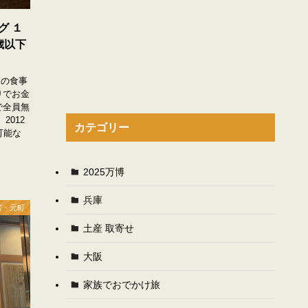
グ １
歳以下
日の食事
りでお金
で全員無
2012
カテゴリー
可能な
2025万博
兵庫
宮・元町
土産 取寄せ
大阪
家族でおでかけ旅