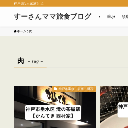
神戸発5人家族と犬
すーさんママ旅食ブログ
垂水
須
ホーム
肉
肉
– tag –
神戸市垂水・須磨・明石