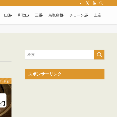
山形
和歌山
三重
鳥取島根
チェーン店
土産
スポンサーリンク
磨・明石