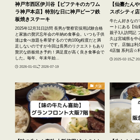
神戸市西区伊川谷【ビフテキのカワム
【仙臺たんや
ラ神戸本店】特別な日に神戸ビーフ鉄
スポシティ店
板焼きステーキ
牛たん好きなの
ートにある【仙臺
2025年12月31日訪問 長男が警察官採用試験合格
親子3人訪問記 
と家族の贅沢忘年会の年納め食事会。いつも子供
久は宮城県を中
達は食べ放題を希望するので肉100g程度だと満
です。店舗は利
足しないのですが今回は長男のリクエストもあり
4店舗 系列店☆利
贅沢な鉄板焼き予約！満足度が高く良き食事会で
した。毎年、年末年始...
2025-02-15
20
2026-01-01
2026-07-19
大阪