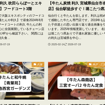
利久 吹田ららぽーとエキ
【牛たん炭焼 利久 宮城県仙台市
】フードコート3階
店】仙台駅徒歩すぐ！堀こたつ席
で大阪エキスポシティのフードコ
仙台行くと牛たんを欲します。利久は初
たんや利久】で昼食2024年8月
て感動した牛たん専門店です。2019年も
フードコートの利久 牛たんの利
た子供達との思い出振り返り過去画像を
心に全国展開しているチェーン店
います。2025年情報更新しています。 
久HPから確認下さい。 関西には
は堀こたつ席ありで子連れ家族に優しい 
久食...
の利久は宮城県を中心...
26-07-19
2025-02-14
2026-07-19
兵庫
神戸・三