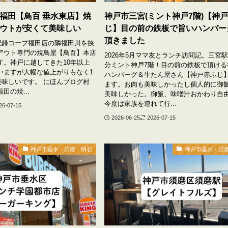
福田【鳥百 垂水東店】焼
神戸市三宮(ミント神戸7階)【神
ウトが安くて美味しい
じ】目の前の鉄板で旨いハンバー
頂きました
問記録コープ福田店の隣福田川を挟
アウト専門の焼鳥屋【鳥百】本店
2026年5月ママ友とランチ訪問記。三宮駅
す。神戸に越してきた10年以上
分ミント神戸7階！目の前の鉄板で頂ける
いますが大幅な値上がりもなく1
ハンバーグ＆牛たん屋さん【神戸赤ふじ
美味しいです。 にほんブログ村
ます。お肉も美味しかったし個人的に御
田の焼...
美味しかった。御飯、味噌汁おかわり自
今度は家族を連れて行...
26-07-15
2026-06-25
2026-07-15
神戸市垂水・須磨・明石
神戸市垂水・須