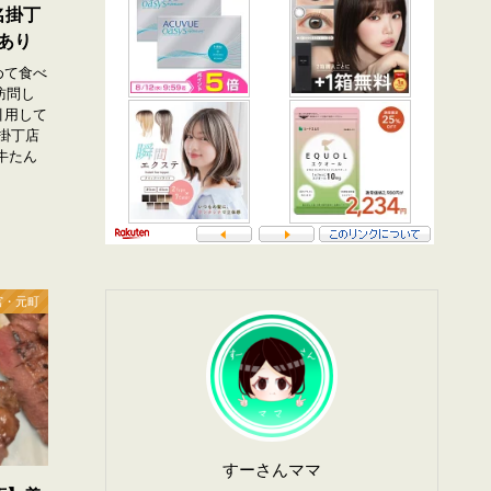
名掛丁
あり
めて食べ
訪問し
引用して
名掛丁店
牛たん
宮・元町
すーさんママ