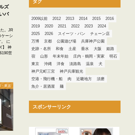
タグ
ルズ
いバ
2009以前
2012
2013
2014
2015
2016
2019
2020
2021
2022
2023
2024
た。JR
2025
2026
スイーツ・パン
チェーン店
ロケーシ
万博
京都
公園遊び場
兵庫神戸公園
。 に
ズ】 神
史跡・名所
和食
土産
垂水
大阪
姫路
6190営
宿
山形
年末年始
庄内・鶴岡・実家
明石
東京
沖縄
洋食
淡路島
温泉
犬
神戸元町三宮
神戸兵庫観光
空港・飛行機・船
肉
近畿地方
須磨
形・東北
魚介・居酒屋
麺
スポンサーリンク