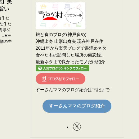
店】美
旨い
台牛た
沢な牛た
肉厚ジ
旅と食のブログ(神戸多め)
 JR三
沖縄出身 山形出身夫 現在神戸在住
名物の牛
2011年から楽天ブログで書溜めネタ
食べたもの訪問した場所の備忘録。
最新ネタまで良かったモノだけ紹介
すーさんママのブログ紹介は下記まで
すーさんママのブログ紹介