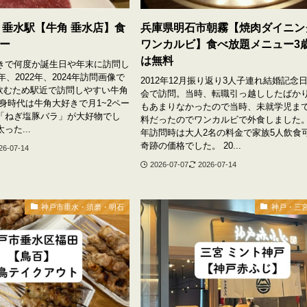
 垂水駅【牛角 垂水店】食
兵庫県明石市朝霧【焼肉ダイニン
ー
ワンカルビ】食べ放題メニュー3
は無料
きで何度か誕生日や年末に訪問し
年、2022年、2024年訪問画像で
2012年12月振り返り3人子連れ結婚記念
を飲むため駅近で訪問しやすい牛角
会で訪問。当時、転職引っ越ししたばか
身時代は牛角大好きで月1~2ペー
もあまりなかったので当時、未就学児ま
「ねぎ塩豚バラ」が大好物でし
料だったのでワンカルビで外食しました。 
った...
年訪問時は大人2名の料金で家族5人飲食
奇跡の価格でした。 20...
26-07-14
2026-07-07
2026-07-14
神戸市垂水・須磨・明石
神戸・三