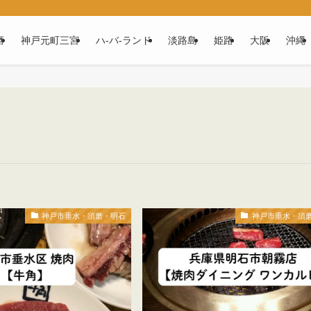
磨
神戸元町三宮
ハ‐バ‐ランド
淡路島
姫路
大阪
沖縄
神戸市垂水・須磨・明石
神戸市垂水・須