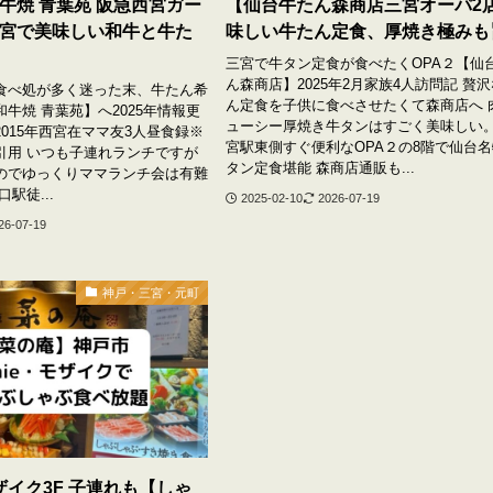
牛焼 青葉苑 阪急西宮ガー
【仙台牛たん森商店三宮オーパ2
宮で美味しい和牛と牛た
味しい牛たん定食、厚焼き極みも
三宮で牛タン定食が食べたくOPA２【仙
ん森商店】2025年2月家族4人訪問記 贅
食べ処が多く迷った末、牛たん希
ん定食を子供に食べさせたくて森商店へ 
牛焼 青葉苑】へ2025年情報更
ューシー厚焼き牛タンはすごく美味しい。
015年西宮在ママ友3人昼食録※
宮駅東側すぐ便利なOPA２の8階で仙台
引用 いつも子連れランチですが
タン定食堪能 森商店通販も...
のでゆっくりママランチ会は有難
駅徒...
2025-02-10
2026-07-19
26-07-19
神戸・三宮・元町
ザイク3F 子連れも【しゃ