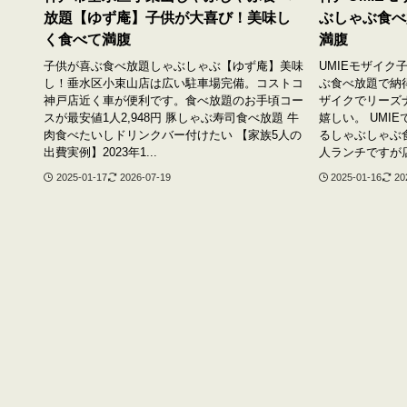
放題【ゆず庵】子供が大喜び！美味し
ぶしゃぶ食べ
く食べて満腹
満腹
子供が喜ぶ食べ放題しゃぶしゃぶ【ゆず庵】美味
UMIEモザイ
し！垂水区小束山店は広い駐車場完備。コストコ
ぶ食べ放題で納
神戸店近く車が便利です。食べ放題のお手頃コー
ザイクでリーズ
スが最安値1人2,948円 豚しゃぶ寿司食べ放題 牛
嬉しい。 UMI
肉食べたいしドリンクバー付けたい 【家族5人の
るしゃぶしゃぶ
出費実例】2023年1...
人ランチですが店
2025-01-17
2026-07-19
2025-01-16
20