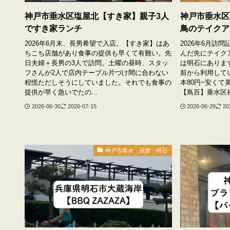
神戸市垂水区塩屋北【すき家】親子3人
神戸市垂水区
ですき家ランチ
鳥のテイクア
2026年6月末、長男希望で入店。【すき家】はあ
2026年6月訪
ちこち店舗があり食事の提供も早くて有難い。先
んだ先にテイク
日夫婦＋長男の3人で訪問。土曜の昼時、スタッ
は明石にありま
フさんが2人で店内テーブル片づけ間に合わない
前から利用して
程慌ただしそうにしていました。それでも食事の
本80円~安くて
提供が早く急いでたの...
【鳥百】垂水区福
2026-06-30
2026-07-15
2026-06-29
20
神戸市垂水・須磨・明石