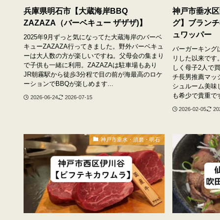
兵庫県明石市【大蔵海岸BBQ
神戸市垂水区
ZAZAZA（バーベキュー ザザザ)】
グ】ブランチ
ュワッパー
2025年9月ずっと気になってた大蔵海岸のバーベ
キューZAZAZA行ってきました。野外バーベキュ
バーガーキング
ーは大人数の方が楽しいですね。父母会の集まり
リした以来です
で子供も一緒に利用。ZAZAZAは駐車場もあり
しく母子2人で
JR朝霧駅から徒歩3分程で目の前が海最高のロケ
チ長男推薦マッ
ーションでBBQが楽しめます...
シュルーム美味
も希少で貴重です。
2026-06-24
2026-07-15
2026-02-05
20
神戸市垂水・須磨・明石