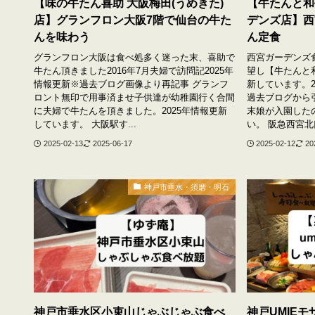
【味の牛たん喜助 大阪梅田(うめきた)
【牛たんと和
店】グランフロン大阪7階で仙台の牛た
デンズ店】西
んを味わう
ん定食
グランフロン大阪は食べ処多く迷った末、喜助で
西宮ガーデンズ
牛たん頂きました2016年7月夫婦で訪問記2025年
望し【牛たんと和
情報更新※過去ブログ画像より再記事 グランフ
新しています。2
ロント無印で用事済ませ子供達が幼稚園行く合間
過去ブログから
に夫婦で牛たんを頂きました。2025年情報更新
末娘が入園した
しています。 大阪駅す...
い。 阪急西宮北口
2025-02-13
2025-06-17
2025-02-12
20
神戸市垂水・須磨・明石
神戸市垂水区小束山じゃぶじゃぶ食べ
神戸UMIEモ