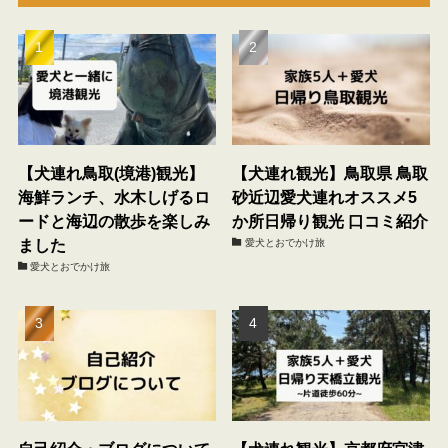
【犬連れ鳥取(境港)観光】
【犬連れ観光】鳥取県 鳥取
海鮮ランチ、水木しげるロ
砂近辺愛犬連れオススメ5
ードと海辺の散歩を楽しみ
か所日帰り観光 口コミ紹介
ました
愛犬とおでかけ旅
愛犬とおでかけ旅