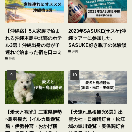
【沖縄宿】5人家族で泊ま
2023年SASUKE(サスケ)沖
れる沖縄本島中北部のホテ
縄ツアーに参加した、
ル3選！沖縄出身の母が子
SASUKE好き親子の体験談
連れで泊まった宿を口コミ
沖縄
沖縄
【愛犬と観光】三重県伊勢
【犬連れ島根観光6選】出
~鳥羽観光【イルカ島遊覧
雲大社・日御碕灯台・松江
船・伊勢神宮・おかげ横
城の堀川遊覧・美保関灯台