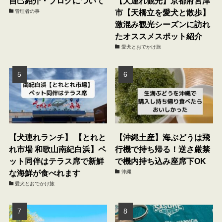
自己紹介・ブログについて
【犬連れ観光】京都府宮津
市【天橋立を愛犬と散歩】
管理者の事
激混み観光シーズンに訪れ
たオススメスポット紹介
愛犬とおでかけ旅
【犬連れランチ】 【とれと
【沖縄土産】海ぶどうは飛
れ市場 和歌山南紀白浜】ペ
行機で持ち帰る！逆さ厳禁
ット同伴はテラス席で新鮮
で機内持ち込み座席下OK
な海鮮が食べれます
沖縄
愛犬とおでかけ旅