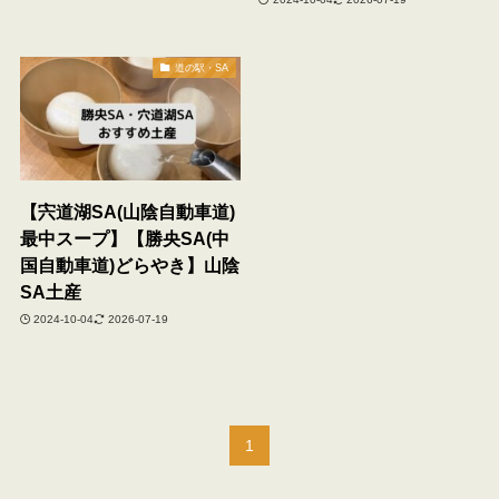
道の駅・SA
【宍道湖SA(山陰自動車道)
最中スープ】【勝央SA(中
国自動車道)どらやき】山陰
SA土産
2024-10-04
2026-07-19
1