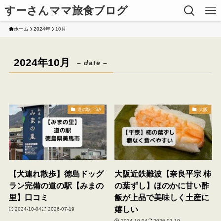
すーさんママ旅食ブログ
ホーム
2024年
10月
2024年10月
– date –
道の駅・SA
大阪
【犬連れ散歩】徳島ドッグ
大阪近鉄難波【奈良平宗 柿
ラン完備の道の駅【みまの
の葉ずし】ほのかに甘い酢
里】口コミ
飯が上品で美味しく土産に
嬉しい
2024-10-04
2026-07-19
2024-10-04
2026-07-19