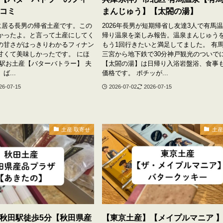
コミ
まんじゅう】【太閤の湯】
京に居る長男の帰省土産です。この
2026年長男が短期帰省し友達3人で有馬
かったよ。と言って土産にしてく
帰り温泉を楽しみ報告。温泉まんじゅう
の甘さがはっきりわかるフィナン
もう1回行きたいと満足してました。 有
甘くて美味しかったです。 にほ
三宮から地下鉄で30分神戸観光のついで
京駅お土産【バターバトラー】 夫
【太閤の湯】は日帰り入浴岩盤浴、食事
...
価格です。 ポチッが...
26-07-15
2026-07-02
2026-07-15
土産 取寄せ
土産
秋田駅徒歩5分【秋田県産
【東京土産】【メイプルマニア 