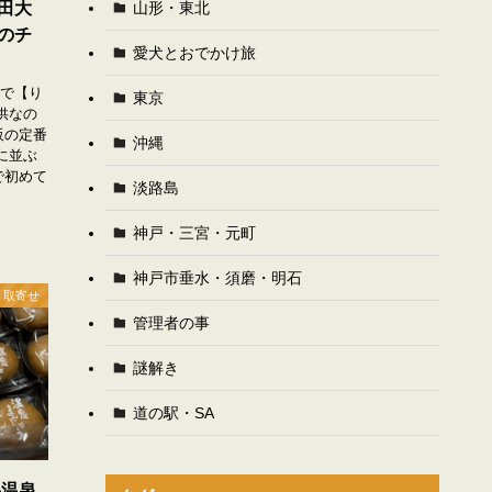
山形・東北
田大
のチ
愛犬とおでかけ旅
んで【り
東京
供なの
阪の定番
沖縄
に並ぶ
で初めて
淡路島
神戸・三宮・元町
神戸市垂水・須磨・明石
 取寄せ
管理者の事
謎解き
道の駅・SA
馬温泉