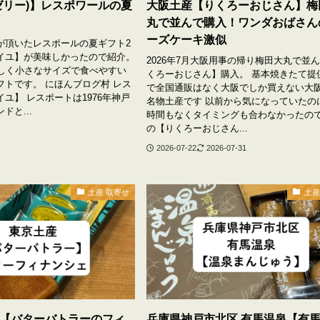
ゼリー)】レスポワールの夏
大阪土産【りくろーおじさん】梅
丸で並んで購入！ワンダおばさん
ーズケーキ激似
次男が頂いたレスポールの夏ギフト2
イユ】が美味しかったので紹介。
2026年7月大阪用事の帰り梅田大丸で並
味しく小さなサイズで食べやすい
くろーおじさん】購入。 基本焼きたて提
フトです。 にほんブログ村 レス
で全国通販はなく大阪でしか買えない大
ユ】 レスポートは1976年神戸
名物土産です 以前から気になっていたの
ドと...
時間もなくタイミングも合わなかったの
の【りくろーおじさん...
2026-07-22
2026-07-31
土産 取寄せ
土産
【バターバトラーのフィ
兵庫県神戸市北区 有馬温泉【有