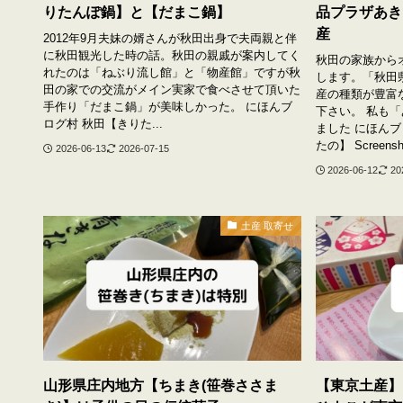
りたんぽ鍋】と【だまこ鍋】
品プラザあき
産
2012年9月夫妹の婿さんが秋田出身で夫両親と伴
に秋田観光した時の話。秋田の親戚が案内してく
秋田の家族から
れたのは「ねぶり流し館」と「物産館」ですが秋
します。「秋田
田の家での交流がメイン実家で食べさせて頂いた
産の種類が豊富
手作り「だまこ鍋」が美味しかった。 にほんブ
下さい。 私も
ログ村 秋田【きりた...
ました にほん
たの】 Screenshot
2026-06-13
2026-07-15
2026-06-12
20
土産 取寄せ
山形県庄内地方【ちまき(笹巻ささま
【東京土産】