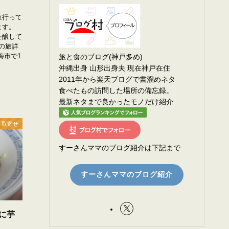
京行って
ます。
を醸して
間の旅詳
梅市で1
旅と食のブログ(神戸多め)
沖縄出身 山形出身夫 現在神戸在住
2011年から楽天ブログで書溜めネタ
食べたもの訪問した場所の備忘録。
最新ネタまで良かったモノだけ紹介
 取寄せ
すーさんママのブログ紹介は下記まで
すーさんママのブログ紹介
に芋