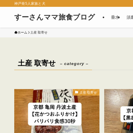
神戸発5人家族と犬
すーさんママ旅食ブログ
垂水
須
ホーム
土産 取寄せ
土産 取寄せ
– category –
土産 取寄せ