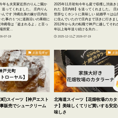
初旬今年も夫実家近所のりんご園か
2025年11月初旬今年も庭で収穫し渋抜き
】送ってくれました。 庄内りん
れた【庄内柿】を送ってくれました。 庄
いんです 沖縄出身の嫁が庄内出
世辞なくホントに美味しい 結婚早々は山
いた事の１つに道路沿いの果樹に
に住んでいたので庄内まで頂きに行きま
‼沖縄母は「盗まれるよ」と言っ
2012年から夫の転職で神戸に越してそれか
所変...
年以上毎年送り続ける夫の...
26-07-19
2025-12-11
2026-07-19
土産 取寄せ
土産
京町)スイーツ【神戸エスト
北海道スイーツ【花畑牧場のカタ
事販売でシュークリーム
ナ】美味しくてリピ買いする安定
味しさ