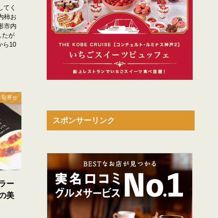
してく
内柿お
形市内
したが
ら10
 取寄せ
スポンサーリンク
ラー
の美