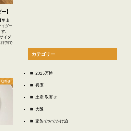
ダー】
【里山
サイダー
ます。
子サイダ
大評判で
カテゴリー
2025万博
 取寄せ
兵庫
土産 取寄せ
大阪
家族でおでかけ旅