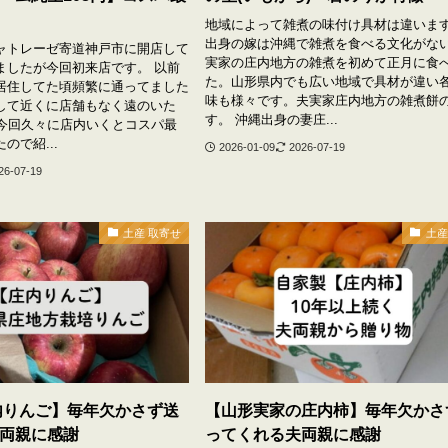
地域によって雑煮の味付け具材は違いま
出身の嫁は沖縄で雑煮を食べる文化がな
ャトレーゼ寄道神戸市に開店して
実家の庄内地方の雑煮を初めて正月に食
ましたが今回初来店です。 以前
た。山形県内でも広い地域で具材が違い
居住してた頃頻繁に通ってました
味も様々です。夫実家庄内地方の雑煮餅
して近くに店舗もなく遠のいた
す。 沖縄出身の妻庄...
が今回久々に店内いくとコスパ最
ので紹...
2026-01-09
2026-07-19
26-07-19
土産 取寄せ
土産
内りんご】毎年欠かさず送
【山形実家の庄内柿】毎年欠かさ
両親に感謝
ってくれる夫両親に感謝