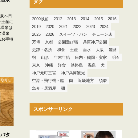
タグ
温泉へ日
2009以前
2012
2013
2014
2015
2016
を土産に
2019
2020
2021
2022
2023
2024
馬温泉は
に温泉
2025
2026
スイーツ・パン
チェーン店
もお手頃
万博
京都
公園遊び場
兵庫神戸公園
史跡・名所
和食
土産
垂水
大阪
姫路
宿
山形
年末年始
庄内・鶴岡・実家
明石
東京
沖縄
洋食
淡路島
温泉
犬
神戸元町三宮
神戸兵庫観光
 取寄せ
空港・飛行機・船
肉
近畿地方
須磨
魚介・居酒屋
麺
スポンサーリンク
】バタ