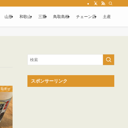
山形
和歌山
三重
鳥取島根
チェーン店
土産
スポンサーリンク
 取寄せ