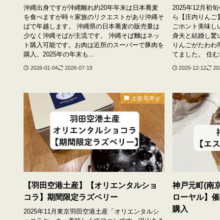
沖縄出身ですが沖縄離れ約20年年末は日本蕎麦
2025年12月
を食べますが時々家族のリクエストがあり沖縄そ
ら【庄内りんご
ばで年越します。 沖縄県の日本蕎麦の販売量は
ごホント美味し
少なく沖縄そばが主流です。 沖縄そば麵はネッ
身夫と結婚し驚
ト購入可能です。お肉は近所のスーパーで豚肉を
りんごがたわわ
購入。2025年の年末も...
てました。 住む場
2026-01-04
2026-07-19
2025-12-12
20
土産 取寄せ
【羽田空港土産】【オリエンタルショ
神戸元町(南
コラ】期間限定ラズベリー
ローヤル】催
購入
2025年11月東京羽田空港土産「オリエンタルシ