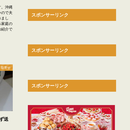
す。沖縄
いので夫
スポンサーリンク
べまし
各家庭の
の紹介で
 取寄せ
ず送
スポンサーリンク