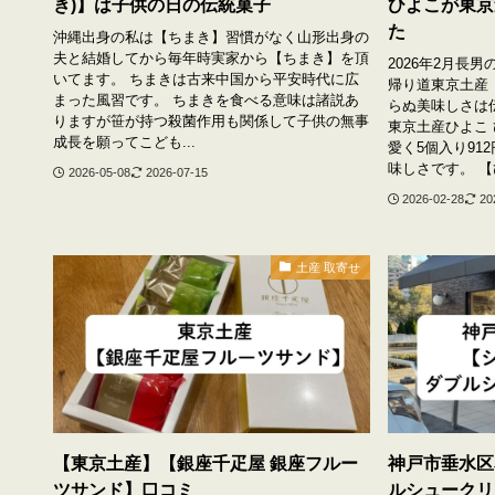
き)】は子供の日の伝統菓子
ひよこが東京
た
沖縄出身の私は【ちまき】習慣がなく山形出身の
夫と結婚してから毎年時実家から【ちまき】を頂
2026年2月長
いてます。 ちまきは古来中国から平安時代に広
帰り道東京土産
まった風習です。 ちまきを食べる意味は諸説あ
らぬ美味しさは
りますが笹が持つ殺菌作用も関係して子供の無事
東京土産ひよこ
成長を願ってこども...
愛く5個入り91
味しさです。 【ひ
2026-05-08
2026-07-15
2026-02-28
20
土産 取寄せ
【東京土産】【銀座千疋屋 銀座フルー
神戸市垂水区
ツサンド】口コミ
ルシュークリ