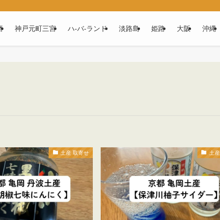
磨
神戸元町三宮
ハ‐バ‐ランド
淡路島
姫路
大阪
沖縄
土産 取寄せ
土産