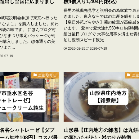
進出し全国に広まりまし
段4個入り1,404円(税込)
長男の就職先見学と説明会の為家族で東
きました。東京ならではの土産を紹介し
男の就職説明会参加で東京へ行った
【皇居外苑どらやき】菊の紋章が高級感
「ひよこ」を購入しました。変わ
います。 愛車で愛犬連れ550キロ約6時
伝統の味です。 にほんブログ村
細は後日ブログで 大事な用事を済ませ青
 ひなまつり限定パッケージが可
泊し翌朝スピード観光...
2円購入しました。想像通りの美
よこ...
2026-02-25
2026-07-19
26-07-19
土産 取寄せ
土産
名谷シャトレーゼ【ダブ
山形県【庄内地方の雑煮】は丸餅
ーム純生108円】コスパ最
の茎(いもがら)・岩のりが特徴