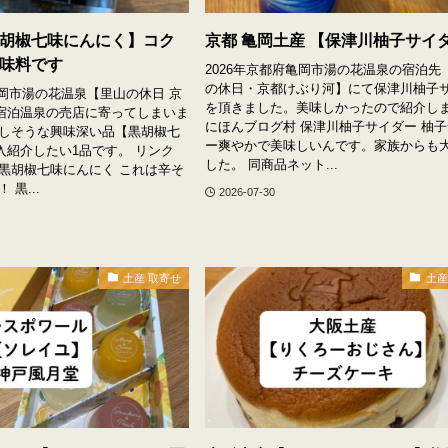
胡椒七味にんにく】コク
京都 亀岡土産 【保津川柚子サイ
味料です
2026年京都府亀岡市湯の花温泉の宿泊先
の休日・京都けぶり河】にて保津川柚子
亀岡市湯の花温泉【里山の休日 京
を頂きました。美味しかったので紹介し
宿泊温泉の売店に寄ってしまいま
にほんブログ村 保津川柚子サイダー 柚
味しそうな興味深い品【黒胡椒七
ー爽やかで美味しいんです。家族からも
入紹介したい1品です。 リンク
した。 同商品ネット...
 黒胡椒七味にんにく これは辛そ
 黒...
2026-07-30
土産 取寄せ
土産