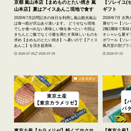
京都 嵐山本店【まめものとたい焼き 嵐
【ソレイユ(
山本店】夏はアイスあんこ現地で食す
ギフト
2026年7月訪問記夫の休日を利用し嵐山観光嵐山
2026年7月 
は食べ処が沢山あり迷います。 どうせなら現地
層ゼリー【ソレ
でしか食べれない美味しい物を食べたい 今回は
2種2層味で美
きちんとご飯でなく小腹を満たす美味しいものを
オシャレな夏ギ
求め【まめものとたい焼き】へ暑いので【アイス
ポワール【ソレイ
あんこ】を頂き超美味...
風月堂の別ブラン
2026-07-26
2026-07-29
2026-07-23
土産 取寄せ
東京土産【カラメリゼ】軽くてサクサ
【東京土産】