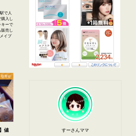
京駅で人
で購入し
ッキーで
も販売し
産メイプ
 取寄せ
すーさんママ
】値