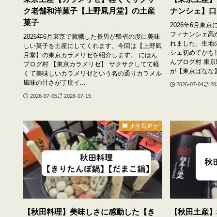
ク老舗和洋菓子【上野凬月堂】の土産
ナンシェ】口
菓子
2026年6月東
フィナンシェ高
2026年6月東京で就職した長男が帰省の度に美味
れました。生地
しい菓子を土産にしてくれます。今回は【上野凬
シェ初めてかも
月堂】の東京カラメリゼを紹介します。 にほん
んブログ村 東
ブログ村 【東京カラメリゼ】 サクサクしてて軽
が【東京ばなな】ば
くて美味しいカラメリゼという名の通りカラメル
風味の甘さが丁度イ...
2026-07-04
20
2026-07-05
2026-07-15
土産 取寄せ
【秋田料理】美味しさに感動した【き
【秋田土産】