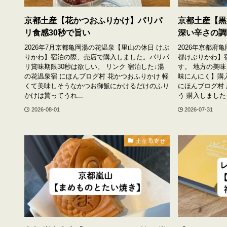
京都土産【花かつおふりかけ】パリパ
京都土産【黒
リ食感30秒で旨い
深い辛さの調
2026年7月京都亀岡湯の花温泉【里山の休日 けぶ
2026年京都府
りかわ】宿泊の際、売店で購入しました。パリパ
都けぶりかわ】
リ賞味期限30秒は欲しい。 リンク 宿泊した↓湯
す。 地方の美
の花温泉宿 にほんブログ村 花かつおふりかけ 軽
味にんにく】購
くて美味しそうなかつお御飯にかけるだけのふり
にほんブログ村
かけは貰ってうれ...
う 購入しました！
2026-08-01
2026-07-31
土産 取寄せ