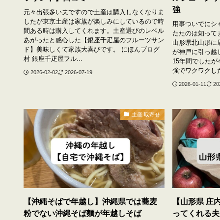
強
元々出張多い夫ですので土産は購入しなくなりま
したが東京土産は家族が楽しみにしているので時
用事ついでにシ
間ある時は購入してくれます。土産選びのレベル
たたのは知って
あがったと感心した【銀座千疋屋のフルーツサン
山形県北山形に
ド】美味しくて家族大喜びです。 にほんブログ
が神戸に引っ越
村 銀座千疋屋フル...
15年間でした
強でワクワクした
2026-02-02
2026-07-19
2026-01-11
20
土産 取寄せ
【沖縄そばで年越し】沖縄県では蕎麦
【山形県 庄
粉でない沖縄そば麵が年越しそば
ってくれる夫