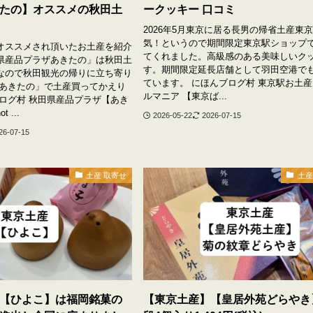
たの】オススメの秋田土
ークッキー 口コミ
2026年5月東京に居る長男の帰省土産東
気！というので期間限定東京駅ショップ
オススメされ頂いたお土産を紹介
てくれました。高級感のある美味しいク
県産品プラザあきたの」は秋田土
す。期間限定延長店舗として羽田空港で
なので秋田観光の帰りに立ち寄り
ています。 にほんブログ村 東京駅お土
「あきたの」で土産買ってかえり
ルマニア 【東京ば...
ブログ村 秋田県産品プラザ【あき
 ...
2026-05-22
2026-07-15
26-07-15
土産 取寄せ
土産
【ひよこ】は福岡銘菓の
【東京土産】【皇居外苑どらやき