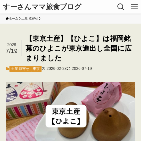
すーさんママ旅食ブログ
ホーム
土産 取寄せ
【東京土産】【ひよこ】は福岡銘
2026
菓のひよこが東京進出し全国に広
7/19
まりました
2026-02-28
2026-07-19
土産 取寄せ
東京