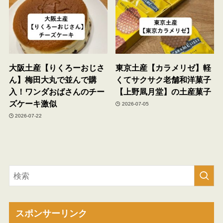
大阪土産【りくろーおじさ
東京土産【カラメリゼ】軽
ん】梅田大丸で並んで購
くてサクサク老舗和洋菓子
入！ワンダおばさんのチー
【上野凬月堂】の土産菓子
ズケーキ激似
2026-07-05
2026-07-22
スポンサーリンク