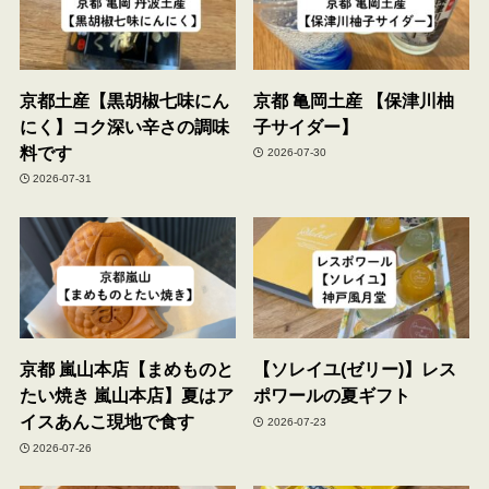
京都土産【黒胡椒七味にん
京都 亀岡土産 【保津川柚
にく】コク深い辛さの調味
子サイダー】
料です
2026-07-30
2026-07-31
京都 嵐山本店【まめものと
【ソレイユ(ゼリー)】レス
たい焼き 嵐山本店】夏はア
ポワールの夏ギフト
イスあんこ現地で食す
2026-07-23
2026-07-26