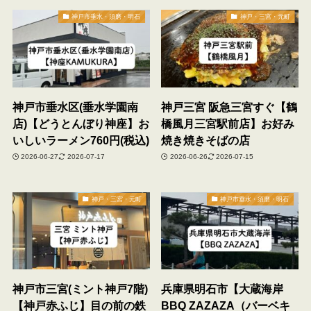
神戸市垂水・須磨・明石
神戸・三宮・元町
神戸市垂水区(垂水学園南
神戸三宮 阪急三宮すぐ【鶴
店)【どうとんぼり神座】お
橋風月三宮駅前店】お好み
いしいラーメン760円(税込)
焼き焼きそばの店
2026-06-27
2026-07-17
2026-06-26
2026-07-15
神戸・三宮・元町
神戸市垂水・須磨・明石
神戸市三宮(ミント神戸7階)
兵庫県明石市【大蔵海岸
【神戸赤ふじ】目の前の鉄
BBQ ZAZAZA（バーベキ