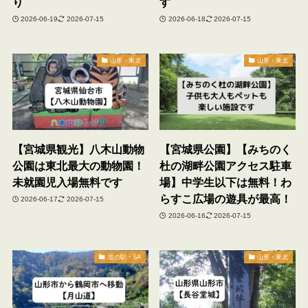
り
す
2026-06-19
2026-07-15
2026-06-18
2026-07-15
山形・東北
山形・東北
【宮城県観光】八木山動物
【宮城県公園】【みちのく
公園は東北最大の動物園！
杜の湖畔公園アクセス駐車
未就園児入場無料です
場】中学生以下は無料！わ
らすこ広場の遊具が最高！
2026-06-17
2026-07-15
2026-06-16
2026-07-15
道の駅・SA
山形・東北