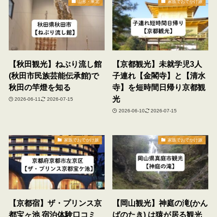
山形・東北
家族でおでかけ旅
【秋田観光】ねぶり流し館
【京都観光】未就学児3人
(秋田市民族芸能伝承館)で
子連れ【金閣寺】と【清水
秋田の竿燈を知る
寺】を短時間日帰り京都観
光
2026-06-11
2026-07-15
2026-06-10
2026-07-15
家族でおでかけ旅
家族でおでかけ旅
【京都宿】ザ・プリンス京
【岡山観光】神庭の滝(かん
都宝ヶ池 宿泊体験口コミ
ばのたき) は猿が居る観光