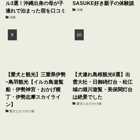
ル3選！沖縄出身の母が子
SASUKE好き親子の体験談
連れで泊まった宿を口コミ
沖縄
沖縄
【愛犬と観光】三重県伊勢
【犬連れ島根観光6選】出
~鳥羽観光【イルカ島遊覧
雲大社・日御碕灯台・松江
船・伊勢神宮・おかげ横
城の堀川遊覧・美保関灯台
丁・伊勢志摩スカイライ
は絶景でした
ン】
愛犬とおでかけ旅
愛犬とおでかけ旅