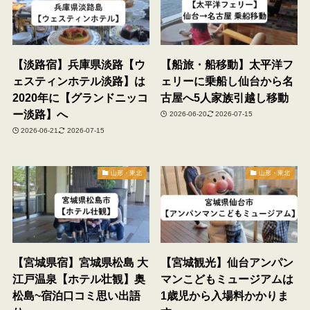
【淡路宿】兵庫県淡路【ウ
【船旅・船移動】太平洋フ
ェスティンホテル淡路】は
ェリーに乗船し仙台から名
2020年に【グランドニッコ
古屋へ5人家族引越し移動
ー淡路】へ
2026-06-20
2026-07-15
2026-06-21
2026-07-15
山形・東北
山形・東北
【宮城県宿】宮城県松島 大
【宮城観光】仙台アンパン
江戸温泉【ホテル壮観】奥
マンこどもミュージアムは
松島~宿泊口コミ思い出語
1歳児から入場料かかりま