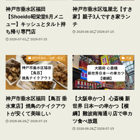
神戸市垂水区福田
神戸市垂水区塩屋北【すき
【Shoeido昭栄堂6月メニ
家】親子3人ですき家ラン
ュー】キッシュとタルト持
チ
ち帰り専門店
2026-06-30
2026-07-15
2026-07-01
2026-07-15
神戸市垂水・須磨・明石
大阪
神戸市垂水区福田【鳥百 垂
【大阪串かつ】 心斎橋 新
水東店】焼鳥のテイクアウ
世界 日本一の串かつ【横
トが安くて美味しい
綱】難波南海通り店で串カ
ツ食べ放題
2026-06-29
2026-07-15
2026-06-28
2026-07-15