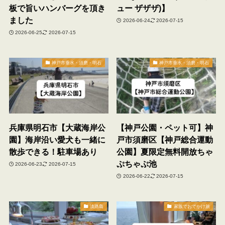
板で旨いハンバーグを頂き
ュー ザザザ)】
ました
2026-06-24
2026-07-15
2026-06-25
2026-07-15
神戸市垂水・須磨・明石
神戸市垂水・須磨・明石
兵庫県明石市【大蔵海岸公
【神戸公園・ペット可】神
園】海岸沿い愛犬も一緒に
戸市須磨区【神戸総合運動
散歩できる！駐車場あり
公園】夏限定無料開放ちゃ
ぷちゃぷ池
2026-06-23
2026-07-15
2026-06-22
2026-07-15
淡路島
家族でおでかけ旅