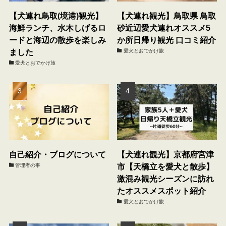
【犬連れ鳥取(境港)観光】
【犬連れ観光】鳥取県 鳥取
海鮮ランチ、水木しげるロ
砂近辺愛犬連れオススメ5
ードと海辺の散歩を楽しみ
か所日帰り観光 口コミ紹介
ました
愛犬とおでかけ旅
愛犬とおでかけ旅
自己紹介・ブログについて
【犬連れ観光】京都府宮津
市【天橋立を愛犬と散歩】
管理者の事
激混み観光シーズンに訪れ
たオススメスポット紹介
愛犬とおでかけ旅