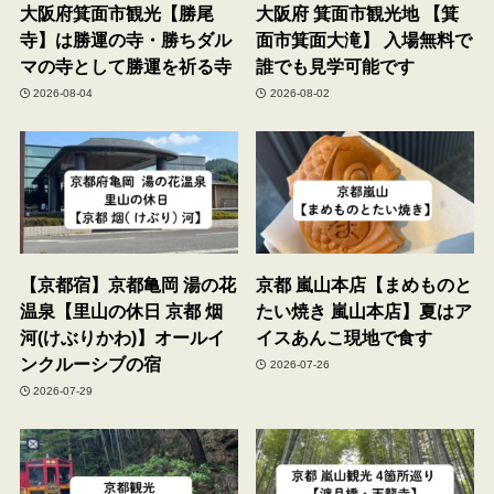
大阪府箕面市観光【勝尾
大阪府 箕面市観光地 【箕
寺】は勝運の寺・勝ちダル
面市箕面大滝】 入場無料で
マの寺として勝運を祈る寺
誰でも見学可能です
2026-08-04
2026-08-02
【京都宿】京都亀岡 湯の花
京都 嵐山本店【まめものと
温泉【里山の休日 京都 烟
たい焼き 嵐山本店】夏はア
河(けぶりかわ)】オールイ
イスあんこ現地で食す
ンクルーシブの宿
2026-07-26
2026-07-29