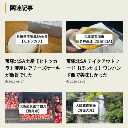
関連記事
宝塚北SA土産【ヒトツカ
宝塚北SA テイクアウトフ
ラ】濃厚レアチーズケーキ
ード【ぼったま】ワンハン
が激旨でした
ド飯で美味しかった
2026-08-07
2026-08-05