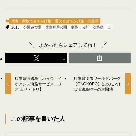
兵庫
家族でおでかけ旅
愛犬とおでかけ旅
淡路島
2016
公園遊び場
兵庫神戸公園
史跡・名所
淡路島
犬
よかったらシェアしてね！
兵庫県淡路島【ハイウェイ
兵庫県淡路ワールドパーク
オアシス淡路サービスエリ
【ONOKORO】(おのころ)
ア 上り・下り】
は淡路島唯一の遊園地
この記事を書いた人