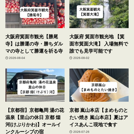
大阪府箕面市観光【勝尾
大阪府 箕面市観光地 【箕
寺】は勝運の寺・勝ちダル
面市箕面大滝】 入場無料で
マの寺として勝運を祈る寺
誰でも見学可能です
2026-08-04
2026-08-02
【京都宿】京都亀岡 湯の花
京都 嵐山本店【まめものと
温泉【里山の休日 京都 烟
たい焼き 嵐山本店】夏はア
河(けぶりかわ)】オールイ
イスあんこ現地で食す
ンクルーシブの宿
2026-07-26