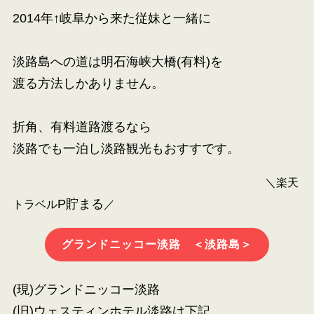
2014年↑岐阜から来た従妹と一緒に
淡路島への道は明石海峡大橋(有料)を
渡る方法しかありません。
折角、有料道路渡るなら
淡路でも一泊し淡路観光もおすすです。
＼楽天
P貯まる
トラベル
／
グランドニッコー淡路 ＜淡路島＞
(現)グランドニッコー淡路
(旧)ウェスティンホテル淡路は下記