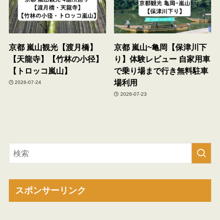
京都 嵐山観光【渡月橋】
京都 嵐山~亀岡【保津川下
【天龍寺】【竹林の小径】
り】体験レビュー 自家用車
【トロッコ嵐山】
で乗り場まで行き無料駐車
場利用
2026-07-24
2026-07-23
スポンサーリンク