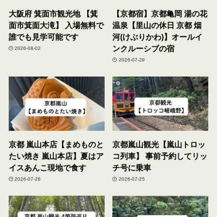
大阪府 箕面市観光地 【箕
【京都宿】京都亀岡 湯の花
面市箕面大滝】 入場無料で
温泉【里山の休日 京都 烟
誰でも見学可能です
河(けぶりかわ)】オールイ
ンクルーシブの宿
2026-08-02
2026-07-29
京都 嵐山本店【まめものと
京都嵐山観光【嵐山トロッ
たい焼き 嵐山本店】夏はア
コ列車】 事前予約してリッ
イスあんこ現地で食す
チ号に乗車
2026-07-26
2026-07-25