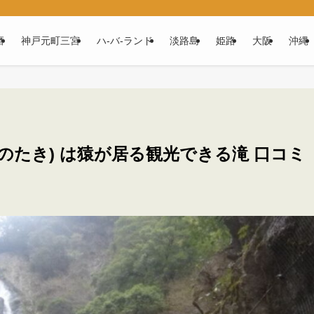
磨
神戸元町三宮
ハ‐バ‐ランド
淡路島
姫路
大阪
沖縄
のたき) は猿が居る観光できる滝 口コミ