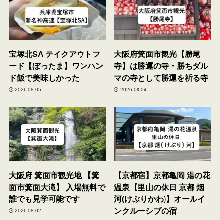
宝塚北SA テイクアウトフ
大阪府箕面市観光【勝尾
ード【ぼったま】ワンハン
寺】は勝運の寺・勝ちダル
ド飯で美味しかった
マの寺として勝運を祈る寺
2026-08-05
2026-08-04
大阪府 箕面市観光地 【箕
【京都宿】京都亀岡 湯の花
面市箕面大滝】 入場無料で
温泉【里山の休日 京都 烟
誰でも見学可能です
河(けぶりかわ)】オールイ
ンクルーシブの宿
2026-08-02