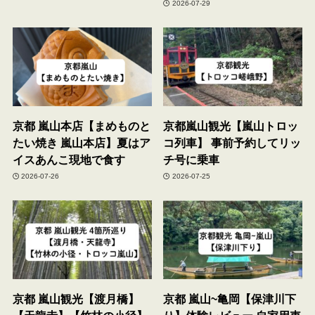
2026-07-29
京都 嵐山本店【まめものと
京都嵐山観光【嵐山トロッ
たい焼き 嵐山本店】夏はア
コ列車】 事前予約してリッ
イスあんこ現地で食す
チ号に乗車
2026-07-26
2026-07-25
京都 嵐山観光【渡月橋】
京都 嵐山~亀岡【保津川下