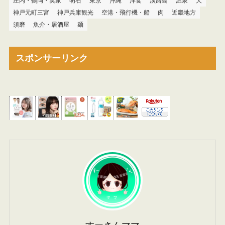
庄内・鶴岡・実家
明石
東京
沖縄
洋食
淡路島
温泉
犬
神戸元町三宮
神戸兵庫観光
空港・飛行機・船
肉
近畿地方
須磨
魚介・居酒屋
麺
スポンサーリンク