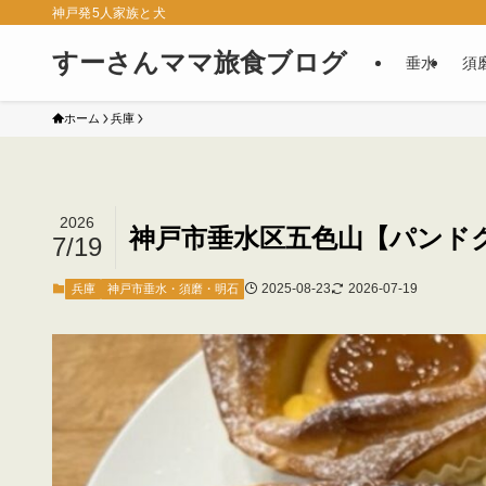
神戸発5人家族と犬
すーさんママ旅食ブログ
垂水
須
ホーム
兵庫
2026
神戸市垂水区五色山【パンド
7/19
2025-08-23
2026-07-19
兵庫
神戸市垂水・須磨・明石