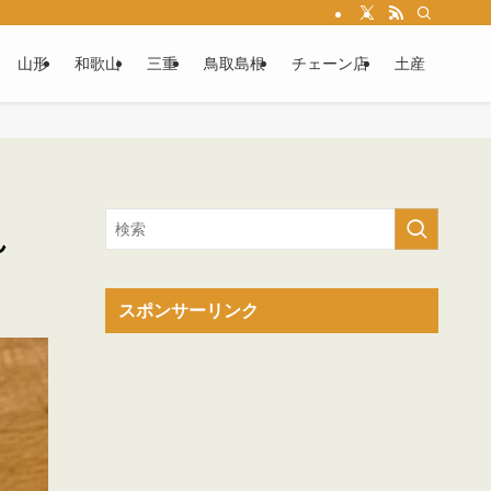
山形
和歌山
三重
鳥取島根
チェーン店
土産
ん
スポンサーリンク