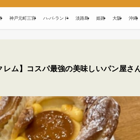
磨
神戸元町三宮
ハ‐バ‐ランド
淡路島
姫路
大阪
沖縄
クレム】コスパ最強の美味しいパン屋さ