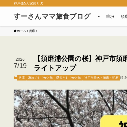
神戸発5人家族と犬
すーさんママ旅食ブログ
垂水
須
ホーム
兵庫
【須磨浦公園の桜】神戸市須磨区
2026
7/19
ライトアップ
2
兵庫
家族でおでかけ旅
愛犬とおでかけ旅
神戸市垂水・須磨・明石