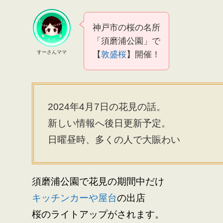
神戸市の桜の名所
「須磨浦公園」で
すーさんママ
【
敦盛桜
】開催！
2024年4月7日の花見の話。
新しい情報へ後日更新予定。
日曜昼時、多くの人で大賑わい
須磨浦公園で花見の期間中だけ
キッチンカーや屋台
の出店
桜のライトアップがされます。