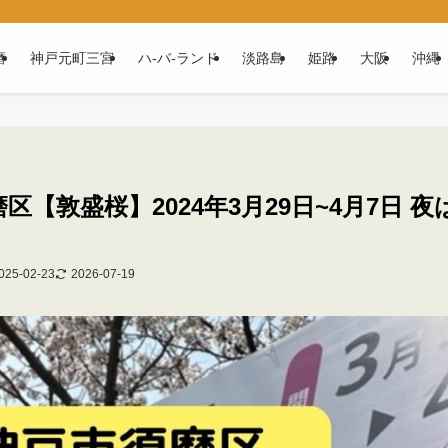
磨
神戸元町三宮
ハ‐バ‐ランド
淡路島
姫路
大阪
沖縄
【敦盛桜】2024年3月29日~4月7日 夜
025-02-23
2026-07-19