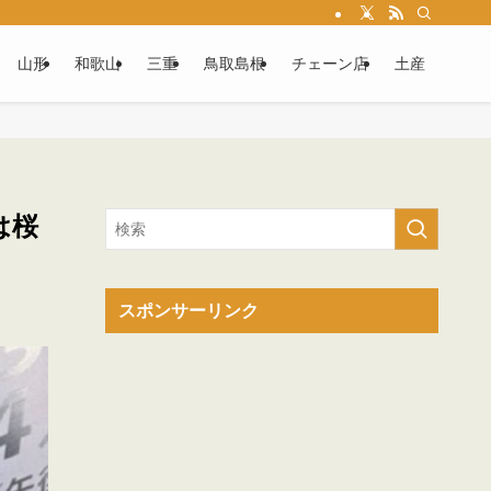
山形
和歌山
三重
鳥取島根
チェーン店
土産
は桜
スポンサーリンク