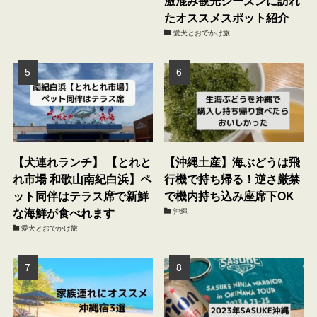
激混み観光シーズンに訪れ
たオススメスポット紹介
愛犬とおでかけ旅
【犬連れランチ】 【とれと
【沖縄土産】海ぶどうは飛
れ市場 和歌山南紀白浜】ペ
行機で持ち帰る！逆さ厳禁
ット同伴はテラス席で新鮮
で機内持ち込み座席下OK
な海鮮が食べれます
沖縄
愛犬とおでかけ旅