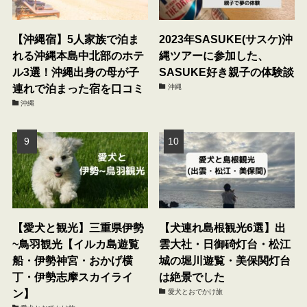
【沖縄宿】5人家族で泊ま
2023年SASUKE(サスケ)沖
れる沖縄本島中北部のホテ
縄ツアーに参加した、
ル3選！沖縄出身の母が子
SASUKE好き親子の体験談
連れで泊まった宿を口コミ
沖縄
沖縄
【愛犬と観光】三重県伊勢
【犬連れ島根観光6選】出
~鳥羽観光【イルカ島遊覧
雲大社・日御碕灯台・松江
船・伊勢神宮・おかげ横
城の堀川遊覧・美保関灯台
丁・伊勢志摩スカイライ
は絶景でした
ン】
愛犬とおでかけ旅