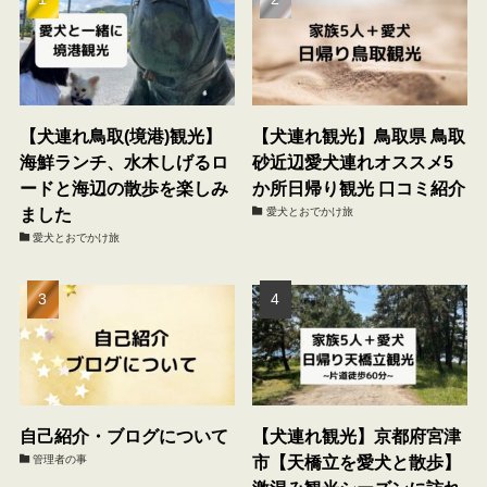
【犬連れ鳥取(境港)観光】
【犬連れ観光】鳥取県 鳥取
海鮮ランチ、水木しげるロ
砂近辺愛犬連れオススメ5
ードと海辺の散歩を楽しみ
か所日帰り観光 口コミ紹介
ました
愛犬とおでかけ旅
愛犬とおでかけ旅
自己紹介・ブログについて
【犬連れ観光】京都府宮津
市【天橋立を愛犬と散歩】
管理者の事