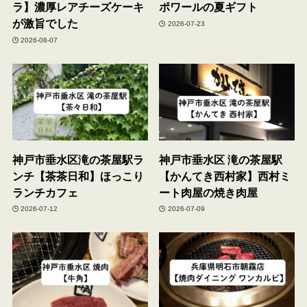
ラ】濃厚レアチーズケーキ
ポワールの夏ギフト
が激旨でした
2026-07-23
2026-08-07
神戸市垂水区滝の茶屋駅ラ
神戸市垂水区 滝の茶屋駅
ンチ【茶茶日和】ほっこり
【かんてき西村家】西村ミ
ランチカフェ
ート肉屋の焼き肉屋
2026-07-12
2026-07-09