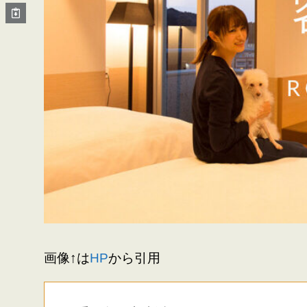
画像↑は
HP
から引用