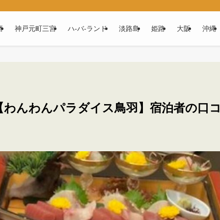
磨
神戸元町三宮
ハ‐バ‐ランド
淡路島
姫路
大阪
沖縄
【わんわんパラダイス鳥羽】宿泊者の口