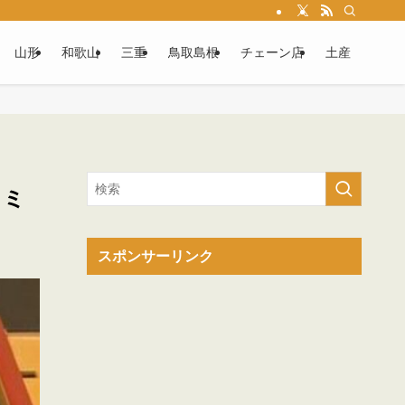
山形
和歌山
三重
鳥取島根
チェーン店
土産
コミ
スポンサーリンク