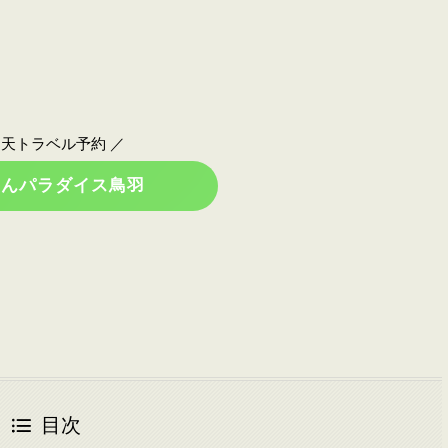
楽天トラベル予約 ／
わんパラダイス鳥羽
目次