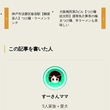
大阪梅田第2ビル【つけ麺
神戸市須磨区板宿駅【麵屋
紋次郎】濃厚魚介豚骨の極
喜八】つけ麺・ラーメンラ
太つけ麺、辛ラーメンも美
ンチ
味しい
この記事を書いた人
すーさんママ
5人家族＋愛犬