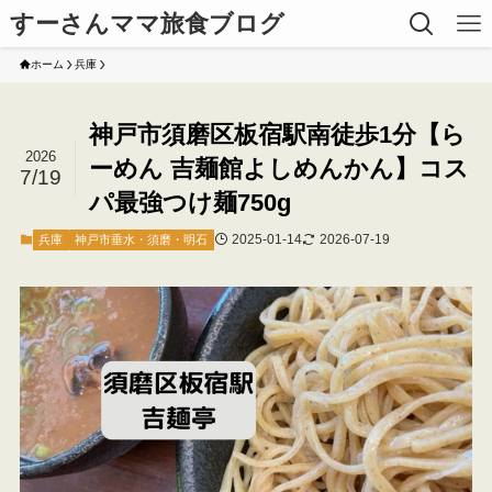
すーさんママ旅食ブログ
ホーム
兵庫
神戸市須磨区板宿駅南徒歩1分【ら
2026
ーめん 吉麺館よしめんかん】コス
7/19
パ最強つけ麺750g
2025-01-14
2026-07-19
兵庫
神戸市垂水・須磨・明石