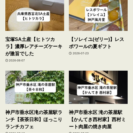
宝塚SA土産【ヒトツカ
【ソレイユ(ゼリー)】レス
ラ】濃厚レアチーズケーキ
ポワールの夏ギフト
が激旨でした
2026-07-23
2026-08-07
神戸市垂水区滝の茶屋駅ラ
神戸市垂水区 滝の茶屋駅
ンチ【茶茶日和】ほっこり
【かんてき西村家】西村ミ
ランチカフェ
ート肉屋の焼き肉屋