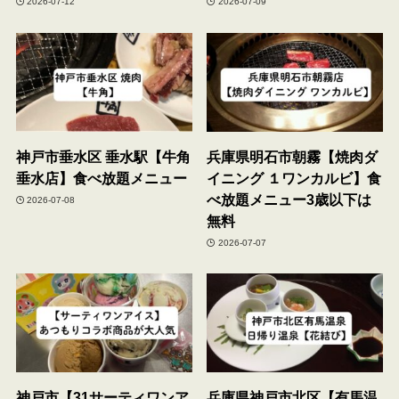
2026-07-12
2026-07-09
神戸市垂水区 垂水駅【牛角
兵庫県明石市朝霧【焼肉ダ
垂水店】食べ放題メニュー
イニング １ワンカルビ】食
べ放題メニュー3歳以下は
2026-07-08
無料
2026-07-07
神戸市【31サーティワンア
兵庫県神戸市北区【有馬温