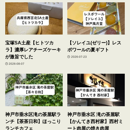
宝塚SA土産【ヒトツカ
【ソレイユ(ゼリー)】レス
ラ】濃厚レアチーズケーキ
ポワールの夏ギフト
が激旨でした
2026-07-23
2026-08-07
神戸市垂水区滝の茶屋駅ラ
神戸市垂水区 滝の茶屋駅
ンチ【茶茶日和】ほっこり
【かんてき西村家】西村ミ
ランチカフェ
ート肉屋の焼き肉屋