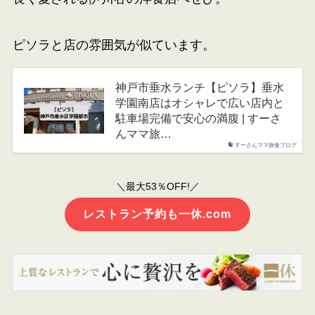
ピソラと店の雰囲気が似ています。
神戸市垂水ランチ【ピソラ】垂水
学園南店はオシャレで広い店内と
駐車場完備で安心の満腹 | すーさ
んママ旅…
すーさんママ旅食ブログ
＼最大53％OFF!／
レストラン予約も一休.com