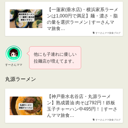
【一蓮家(垂水店)・横浜家系ラーメ
ンは1,000円で満足】麺・濃さ・脂
の量を選択ラーメン | すーさんマ
マ旅食…
すーさんママ旅食ブログ
他にも子連れに優しい
拉麺店が増えてます。
すーさんママ
丸源ラーメン
【神戸垂水名谷店・丸源ラーメ
ン】熟成醤油 肉そば792円！鉄板
玉子チャーハン中495円！ | すーさ
んママ旅食…
すーさんママ旅食ブログ