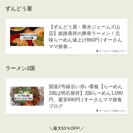
ずんどう屋
【ずんどう屋・垂水ジェームズ山
店】姫路発祥の豚骨ラーメン！元
味らーめん値上げ860円 | すーさん
ママ旅食…
すーさんママ旅食ブログ
ラーメン2国
国道2号線沿い赤い看板【らーめん
2国は明石発祥】2国らーめん1,090
円、最安690円 | すーさんママ旅食
ブログ
すーさんママ旅食ブログ
＼最大53％OFF!／