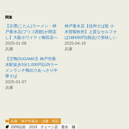
関連
【古潭(こたん)ラーメン・神
神戸垂水店【信州そば処 小
戸垂水店(プリコ西館)が閉店
木曽製粉所】上質なセルフそ
し】大阪ホワイティ梅田店へ
ば1杯680円(税込)で美味しい
2025-01-08
2025-04-18
兵庫
兵庫
【王鴨OUGAMO】神戸市垂
水駅徒歩3分1,000円以内ラー
メンランチ鴨出汁あっさり中
華そば
2025-01-07
兵庫
兵庫
神戸市垂水・須磨・明石
2009以前
2019
チェーン店
垂水
麺