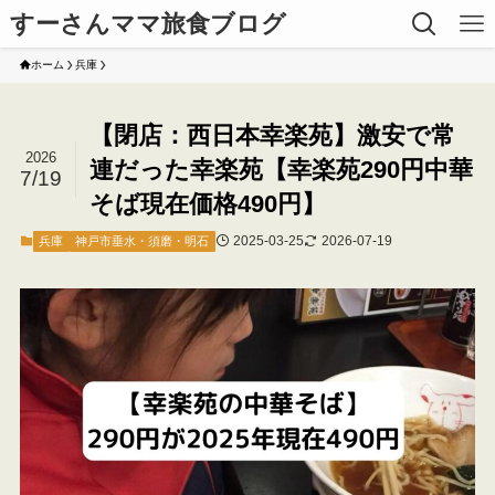
すーさんママ旅食ブログ
ホーム
兵庫
【閉店：西日本幸楽苑】激安で常
2026
連だった幸楽苑【幸楽苑290円中華
7/19
そば現在価格490円】
2025-03-25
2026-07-19
兵庫
神戸市垂水・須磨・明石