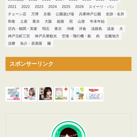
2021
2022
2023
2024
2025
2026
スイーツ・パン
チェーン店
万博
京都
公園遊び場
兵庫神戸公園
史跡・名所
和食
土産
垂水
大阪
姫路
宿
山形
年末年始
庄内・鶴岡・実家
明石
東京
沖縄
洋食
淡路島
温泉
犬
神戸元町三宮
神戸兵庫観光
空港・飛行機・船
肉
近畿地方
須磨
魚介・居酒屋
麺
スポンサーリンク