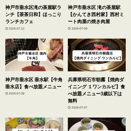
神戸市垂水区滝の茶屋駅ラ
神戸市垂水区 滝の茶屋駅
ンチ【茶茶日和】ほっこり
【かんてき西村家】西村ミ
ランチカフェ
ート肉屋の焼き肉屋
2026-07-12
2026-07-09
神戸市垂水区 垂水駅【牛角
兵庫県明石市朝霧【焼肉ダ
垂水店】食べ放題メニュー
イニング １ワンカルビ】食
べ放題メニュー3歳以下は
2026-07-08
無料
2026-07-07