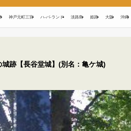
磨
神戸元町三宮
ハ‐バ‐ランド
淡路島
姫路
大阪
沖縄
城跡【長谷堂城】(別名：亀ケ城)