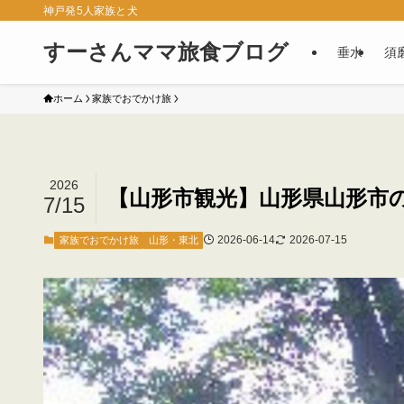
神戸発5人家族と犬
すーさんママ旅食ブログ
垂水
須
ホーム
家族でおでかけ旅
2026
【山形市観光】山形県山形市の
7/15
2026-06-14
2026-07-15
家族でおでかけ旅
山形・東北