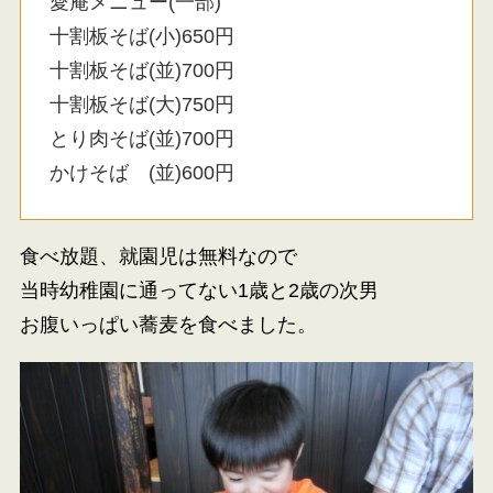
愛庵メニュー(一部)
十割板そば(小)650円
十割板そば(並)700円
十割板そば(大)750円
とり肉そば(並)700円
かけそば (並)600円
食べ放題、就園児は無料なので
当時幼稚園に通ってない1歳と2歳の次男
お腹いっぱい蕎麦を食べました。