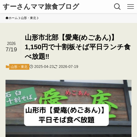
すーさんママ旅食ブログ
ホーム
山形・東北
山形市北部【愛庵(めごあん)】
2026
1,150円で十割板そば平日ランチ食
7/19
べ放題‼
2025-04-23
2026-07-19
山形・東北