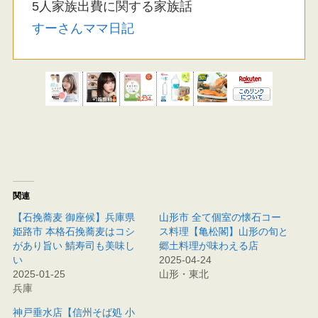
5人家族出費に関する家族話
すーさんママ日記
関連
【石挽蕎麦 御座候】兵庫県
山形市 全て個室の懐石コー
姫路市 本格石挽蕎麦はコシ
ス料理【亀松閣】山形の旬と
があり旨い 鯖寿司も美味し
郷土料理が味わえる店
い
2025-04-24
2025-01-25
山形・東北
兵庫
神戸垂水店【信州そば処 小