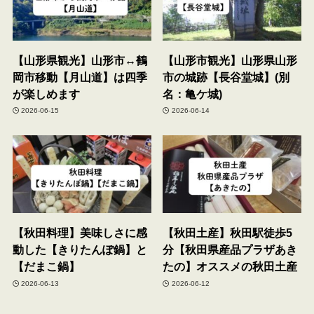
【山形県観光】山形市↔鶴
【山形市観光】山形県山形
岡市移動【月山道】は四季
市の城跡【長谷堂城】(別
が楽しめます
名：亀ケ城)
2026-06-15
2026-06-14
【秋田料理】美味しさに感
【秋田土産】秋田駅徒歩5
動した【きりたんぽ鍋】と
分【秋田県産品プラザあき
【だまこ鍋】
たの】オススメの秋田土産
2026-06-13
2026-06-12