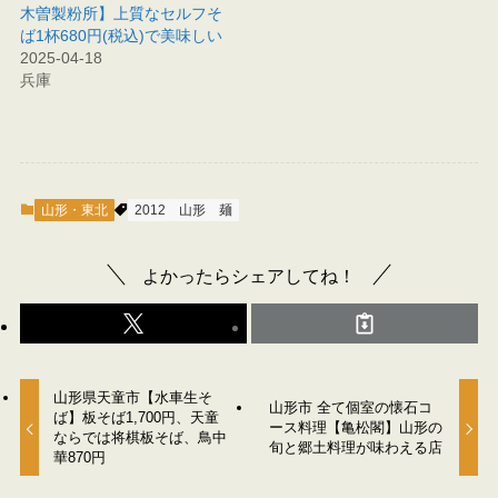
木曽製粉所】上質なセルフそ
ば1杯680円(税込)で美味しい
2025-04-18
兵庫
山形・東北
2012
山形
麺
よかったらシェアしてね！
山形県天童市【水車生そ
山形市 全て個室の懐石コ
ば】板そば1,700円、天童
ース料理【亀松閣】山形の
ならでは将棋板そば、鳥中
旬と郷土料理が味わえる店
華870円