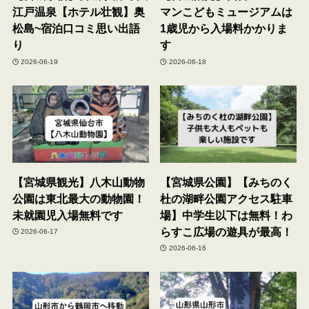
江戸温泉【ホテル壮観】奥
マンこどもミュージアムは
松島~宿泊口コミ思い出語
1歳児から入場料かかりま
り
す
2026-06-19
2026-06-18
【宮城県観光】八木山動物
【宮城県公園】【みちのく
公園は東北最大の動物園！
杜の湖畔公園アクセス駐車
未就園児入場無料です
場】中学生以下は無料！わ
らすこ広場の遊具が最高！
2026-06-17
2026-06-16